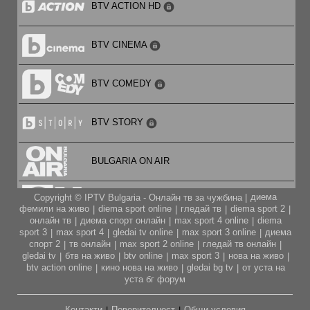
BTV ACTION HD
21:00
„Такси 2“ – екшън, комедия, криминален (Франция,
BTV CINEMA
2000 г.), режисьор: Жерар Кравчик, в ролите: Сами
Насери, Фредерик Дифентал, Бернар Фарси, Ема
22:45
BTV COMEDY
Виклунд, Марион Котияр, Жан-Кристоф Буве и др.
CINEMA X: „Последен изход 2“ – трилър, хорър
(Канада, САЩ, 2003 г.), режисьор: Дейвид Елис, в
ролите: Али Лартър, Ей Джей Кук, Майкъл Ландъс,
BTV STORY
Кийгън Конър Трейси, Джонатан Чери, Джеймс Кърк,
Линда Бойд и др. [16+]
BULGARIA ON AIR
диема
Copyright © IPTV Bulgaria - Онлайн тв за чужбина |
CARTOON NETWORK
фемили на живо
diema sport online
гледай тв
diema sport 2
|
|
|
|
онлайн тв
диема спорт онлайн
max sport 4 online
diema
|
|
|
sport 3
max sport 4
gledai tv online
max sport 3 online
диема
|
|
|
|
CITY TV
спорт 2
тв онлайн
max sport 2 online
гледай тв онлайн
|
|
|
|
gledai tv
бтв на живо
btv online
max sport 3
нова на живо
|
|
|
|
|
btv action online
кино нова на живо
gledai bg tv
от уста на
|
|
|
CODE FASHION TV HD
уста бг форум
Контакти
Поверителност
Общи условия