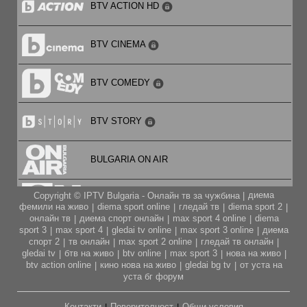
BTV ACTION HD
BTV CINEMA
BTV COMEDY
BTV STORY
BULGARIA ON AIR
диема
Copyright © IPTV Bulgaria - Онлайн тв за чужбина |
CARTOON NETWORK
фемили на живо
diema sport online
гледай тв
diema sport 2
|
|
|
|
онлайн тв
диема спорт онлайн
max sport 4 online
diema
|
|
|
sport 3
max sport 4
gledai tv online
max sport 3 online
диема
|
|
|
|
CITY TV
спорт 2
тв онлайн
max sport 2 online
гледай тв онлайн
|
|
|
|
gledai tv
бтв на живо
btv online
max sport 3
нова на живо
|
|
|
|
|
btv action online
кино нова на живо
gledai bg tv
от уста на
|
|
|
CODE FASHION TV HD
уста бг форум
Контакти
Поверителност
Общи условия