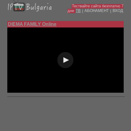
Тествайте сайта безплатно 7
дни
ТВ
АБОНАМЕНТ
ВХОД
|
|
DIEMA FAMILY Online