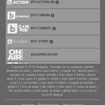
BTV ACTION HD
BTV CINEMA
BTV COMEDY
BTV STORY
BULGARIA ON AIR
диема
Copyright © IPTV Bulgaria - Онлайн тв за чужбина |
CARTOON NETWORK
фемили на живо
diema sport online
гледай тв
diema sport 2
|
|
|
|
онлайн тв
диема спорт онлайн
max sport 4 online
diema
|
|
|
sport 3
max sport 4
gledai tv online
max sport 3 online
диема
|
|
|
|
CITY TV
спорт 2
тв онлайн
max sport 2 online
гледай тв онлайн
|
|
|
|
gledai tv
бтв на живо
btv online
max sport 3
нова на живо
|
|
|
|
|
btv action online
кино нова на живо
gledai bg tv
от уста на
|
|
|
CODE FASHION TV HD
уста бг форум
Контакти
Поверителност
Общи условия