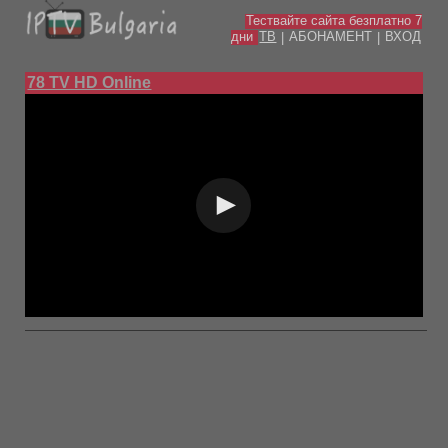
Тествайте сайта безплатно 7
дни
ТВ
АБОНАМЕНТ
ВХОД
|
|
78 TV HD Online