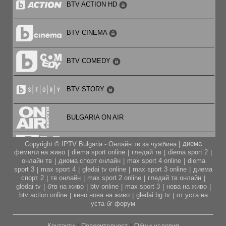
BTV ACTION HD
BTV CINEMA
BTV COMEDY
BTV STORY
BULGARIA ON AIR
диема
Copyright © IPTV Bulgaria - Онлайн тв за чужбина |
CARTOON NETWORK
фемили на живо
diema sport online
гледай тв
diema sport 2
|
|
|
|
онлайн тв
диема спорт онлайн
max sport 4 online
diema
|
|
|
sport 3
max sport 4
gledai tv online
max sport 3 online
диема
|
|
|
|
CITY TV
спорт 2
тв онлайн
max sport 2 online
гледай тв онлайн
|
|
|
|
gledai tv
бтв на живо
btv online
max sport 3
нова на живо
|
|
|
|
|
btv action online
кино нова на живо
gledai bg tv
от уста на
|
|
|
CODE FASHION TV HD
уста бг форум
Контакти
Поверителност
Общи условия