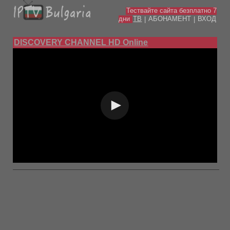
Тествайте сайта безплатно 7
дни
ТВ
АБОНАМЕНТ
ВХОД
|
|
DISCOVERY CHANNEL HD Online