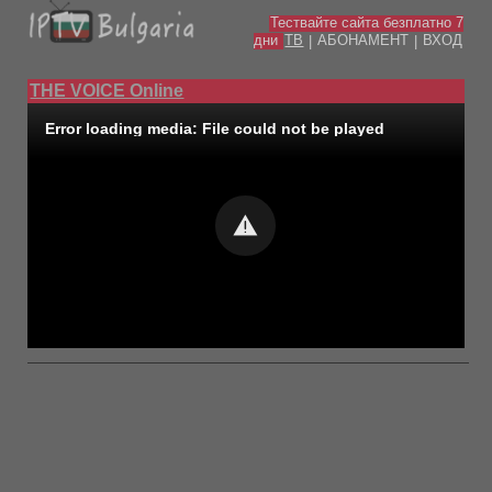
Тествайте сайта безплатно 7
дни
ТВ
АБОНАМЕНТ
ВХОД
|
|
THE VOICE Online
Error loading media: File could not be played