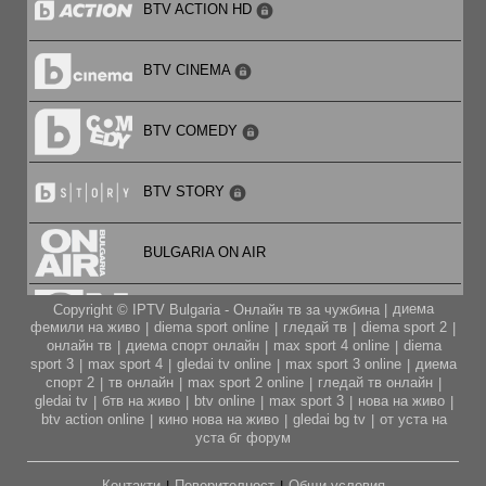
BTV ACTION HD
BTV CINEMA
BTV COMEDY
BTV STORY
BULGARIA ON AIR
диема
Copyright © IPTV Bulgaria - Онлайн тв за чужбина |
CARTOON NETWORK
фемили на живо
diema sport online
гледай тв
diema sport 2
|
|
|
|
онлайн тв
диема спорт онлайн
max sport 4 online
diema
|
|
|
sport 3
max sport 4
gledai tv online
max sport 3 online
диема
|
|
|
|
CITY TV
спорт 2
тв онлайн
max sport 2 online
гледай тв онлайн
|
|
|
|
gledai tv
бтв на живо
btv online
max sport 3
нова на живо
|
|
|
|
|
btv action online
кино нова на живо
gledai bg tv
от уста на
|
|
|
CODE FASHION TV HD
уста бг форум
Контакти
Поверителност
Общи условия